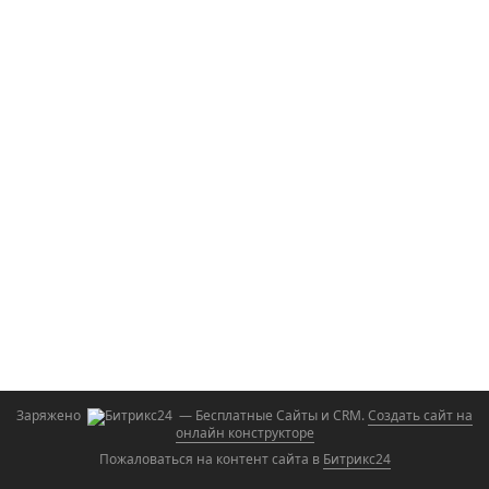
Заряжено
— Бесплатные Сайты и CRM.
Создать сайт на
онлайн конструкторе
Пожаловаться на контент cайта в
Битрикс24